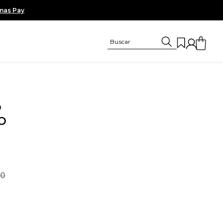
umas Pay
O
O
00