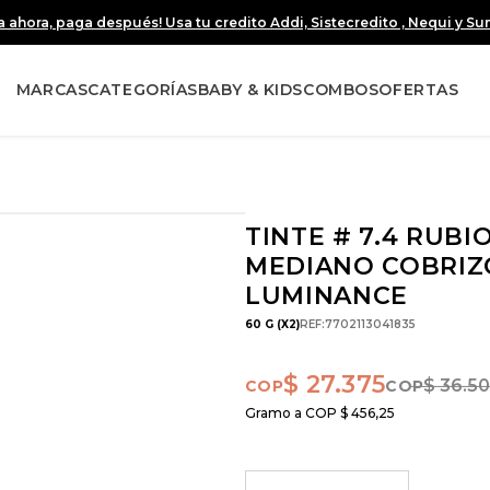
 ahora, paga después! Usa tu credito Addi, Sistecredito , Nequi y S
MARCAS
CATEGORÍAS
BABY & KIDS
COMBOS
OFERTAS
TINTE # 7.4 RUBI
MEDIANO COBRIZ
LUMINANCE
60 G (X2)
REF
:
7702113041835
$
27
.
375
$
36
.
5
Gramo a COP
$
456
,
25
－
＋