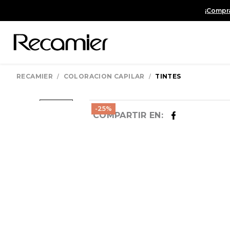
¡Compra
COLORACION CAPILAR
TINTES
-
25%
COMPARTIR EN: