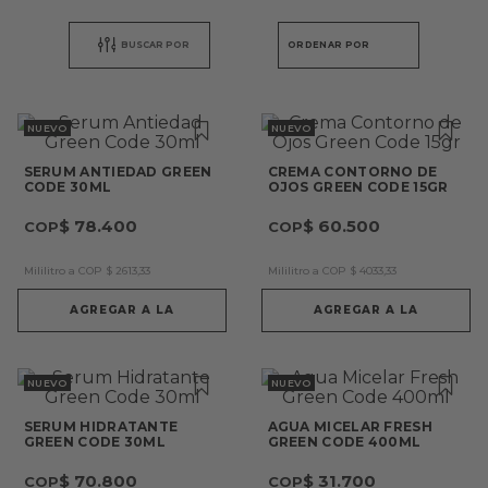
ORDENAR POR
NUEVO
NUEVO
SERUM ANTIEDAD GREEN
CREMA CONTORNO DE
CODE 30ML
OJOS GREEN CODE 15GR
$
78
.
400
$
60
.
500
Mililitro a COP
$
2613
,
33
Mililitro a COP
$
4033
,
33
AGREGAR A LA
AGREGAR A LA
NUEVO
NUEVO
SERUM HIDRATANTE
AGUA MICELAR FRESH
GREEN CODE 30ML
GREEN CODE 400ML
$
70
.
800
$
31
.
700