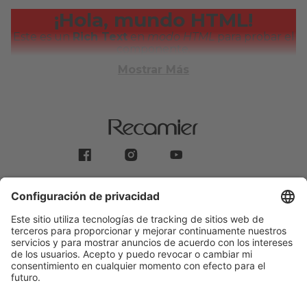
¡Hola, mundo HTML!
Este es un
Rich Text
en
modo HTML
para probar el
componente.
Mostrar Más
PREGUNTAS FRECUENTES
TÉRMINOS Y CONDICIONES
MEDIOS DE PAGO