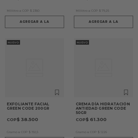
Mililitro a COP
$
2360
Mililitro a COP
$
79
,
25
AGREGAR A LA
AGREGAR A LA
NUEVO
NUEVO
EXFOLIANTE FACIAL
CREMA DÍA HIDRATACIÓN
GREEN CODE 200GR
ANTIEDAD GREEN CODE
50GR
$
38
.
500
$
61
.
300
Gramo a COP
$
192
,
5
Gramo a COP
$
1226