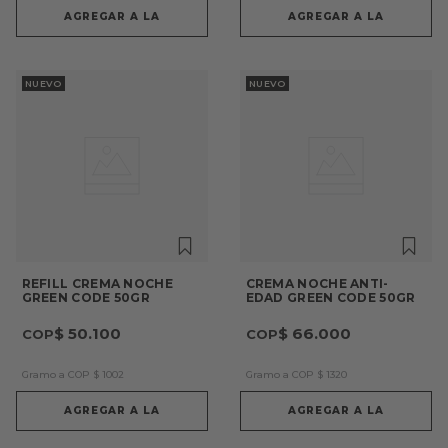
AGREGAR A LA
AGREGAR A LA
NUEVO
NUEVO
REFILL CREMA NOCHE
CREMA NOCHE ANTI-
GREEN CODE 50GR
EDAD GREEN CODE 50GR
$
50
.
100
$
66
.
000
Gramo a COP
$
1002
Gramo a COP
$
1320
AGREGAR A LA
AGREGAR A LA