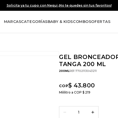
Solicita ya tu cupo con Nequi ¡No te quedes sin tus favoritos!
MARCAS
CATEGORÍAS
BABY & KIDS
COMBOS
OFERTAS
GEL BRONCEADOR
TANGA 200 ML
200ML
REF
:
7702113043211
$
43
.
800
Mililitro a COP
$
219
－
＋