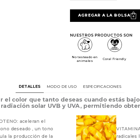
AGREGAR A LA BOLSA
NUESTROS PRODUCTOS SON
No testeado en
Coral Friendly
animales
DETALLES
MODO DE USO
ESPECIFICACIONES
el color que tanto deseas cuando estás bajo e
la radiación solar UVB y UVA, permitiendo obt
ENO: aceleran el
tono deseado , un tono
VITAMINA E
ula la producción de la
radicales 