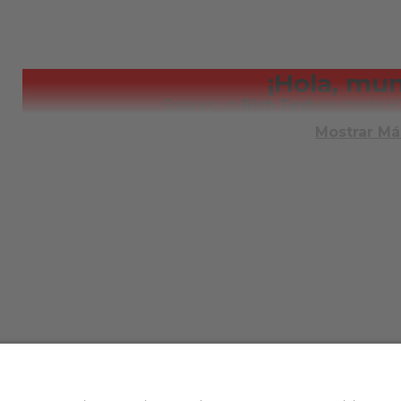
¡Hola, mu
Este es un
Rich Text
en
modo H
Mostrar Má
TAS FRECUENTES
TÉRMINOS Y CONDICIONE
Condiciones Generales