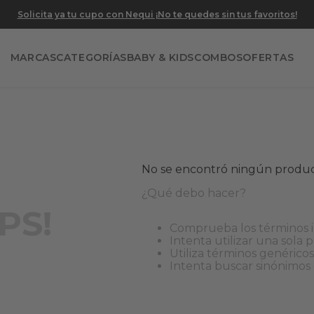
Solicita ya tu cupo con Nequi ¡No te quedes sin tus favoritos!
MARCAS
CATEGORÍAS
BABY & KIDS
COMBOS
OFERTAS
No se encontró ningún produ
¿Qué debo hacer?
PS!
Comprueba los términos 
Intenta utilizar una sola 
Utiliza términos genérico
Intenta buscar sinónimos