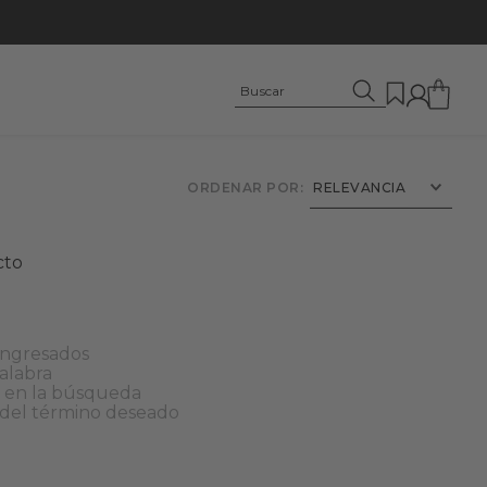
ORDENAR POR
RELEVANCIA
cto
ingresados
palabra
s en la búsqueda
 del término deseado