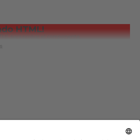
ndo HTML!
TML
para probar el componente.
s
S
MEDIOS DE PAGO