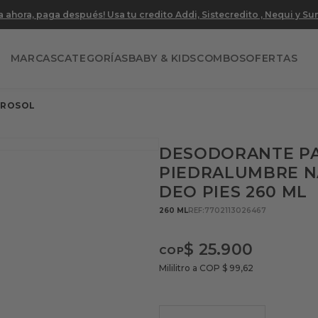
 ahora, paga después! Usa tu credito Addi, Sistecredito , Nequi y S
MARCAS
CATEGORÍAS
BABY & KIDS
COMBOS
OFERTAS
EROSOL
DESODORANTE PA
PIEDRALUMBRE 
DEO PIES 260 ML
260 ML
REF
:
7702113026467
$
25
.
900
Mililitro a COP
$
99
,
62
－
＋