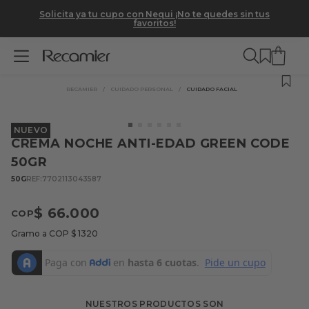
o Addi,
Solicita ya tu cupo con Nequi ¡No te quedes sin tus
favoritos!
CUIDADO PERSONAL
CUIDADO FACIAL
NUEVO
CREMA NOCHE ANTI-EDAD GREEN CODE
50GR
50G
REF
:
7702113043587
$
66
.
000
Gramo a COP
$
1320
NUESTROS PRODUCTOS SON