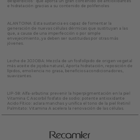
desperdicios” que aporta un gran contenido de antioxidantes
e hidratación gracias a su contenido de polifenoles
ALANTOINA :Esta sustancia es capaz de fomentar la
generación de nuevas células dérmicas que sustituyan a las
que, a causa de una imperfección o por simple
envejecimiento, ya deben ser sustituidas por otras más
jóvenes.
Leche de JOJOBA: Mezcla de un fosfolípido de origen vegetal
más aceite de jojoba natural, Aporta hidratación, reposición de
lípidos, emoliencia no grasa, beneficios acondicionadores,
suavizantes.
LIP-58: Alfa-arbutina: prevenir la hiperpigmentación en la piel
Vitamina C Ascorbil fosfato de sodio: potente antioxidante
Acido Fítico: aclara manchas y unifica el tono de la piel Retinil
Palmitato: Vitamina A acelera la renovación de las células.