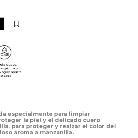
ula suave,
lergénica y
ológicamente
esteada
ada especialmente para limpiar
teger la piel y el delicado cuero
a, para proteger y realzar el color del
cioso aroma a manzanilla.