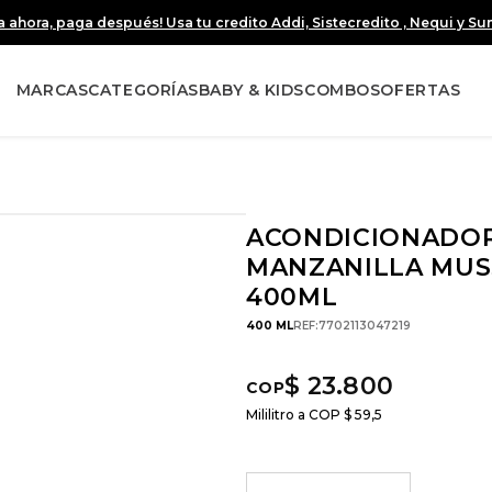
 ahora, paga después! Usa tu credito Addi, Sistecredito , Nequi y S
MARCAS
CATEGORÍAS
BABY & KIDS
COMBOS
OFERTAS
ACONDICIONADO
MANZANILLA MUS
400ML
400 ML
REF
:
7702113047219
$
23
.
800
Mililitro a COP
$
59
,
5
－
＋