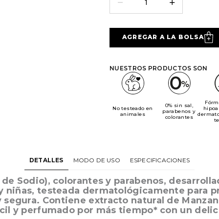
AGREGAR A LA BOLSA
NUESTROS PRODUCTOS SON
Fórm
0% sin sal,
No testeado en
hipoa
parabenos y
animales
dermat
colorantes
t
DETALLES
MODO DE USO
ESPECIFICACIONES
o de Sodio), colorantes y parabenos, desarroll
y niñas, testeada dermatológicamente para pro
segura. Contiene extracto natural de Manzanill
dócil y perfumado por más tiempo* con un deli