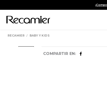
¡Compra
BABY Y KIDS
COMPARTIR EN: