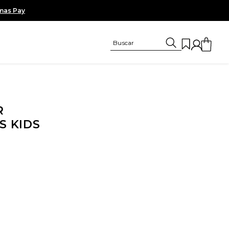
umas Pay
R
S KIDS