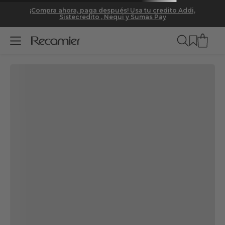
DETALLES
MODO DE USO
ESPECIFICACIONES
¡Compra ahora, paga después! Usa tu credito Addi,
Sistecredito , Nequi y Sumas Pay