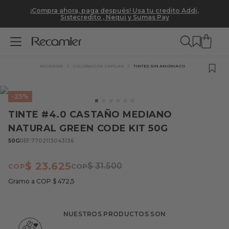
¡Compra ahora, paga después! Usa tu credito Addi,
Sistecredito , Nequi y Sumas Pay
COLORACION CAPILAR
TINTES SIN AMONIACO
-
25%
TINTE #4.0 CASTAÑO MEDIANO
NATURAL GREEN CODE KIT 50G
50G
REF
:
7702113043136
$
23
.
625
$
31
.
500
Gramo a COP
$
472
,
5
NUESTROS PRODUCTOS SON