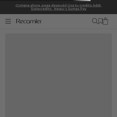
DETALLES
MODO DE USO
ESPECIFICACIONES
¡Compra ahora, paga después! Usa tu credito Addi,
Sistecredito , Nequi y Sumas Pay